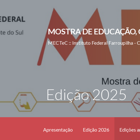
Ir
direto
para
MOSTRA DE EDUCAÇÃO, 
o
conteúdo
MECTeC :: Instituto Federal Farroupilha - 
Edição 2025
Apresentação
Edição 2026
Edições a